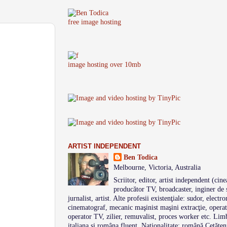
free image hosting
image hosting over 10mb
ARTIST INDEPENDENT
Ben Todica
Melbourne, Victoria, Australia
Scriitor, editor, artist independent (cine
producător TV, broadcaster, inginer de s
jurnalist, artist. Alte profesii existenţiale: sudor, electro
cinematograf, mecanic maşinist maşini extracţie, operat
operator TV, zilier, remuvalist, proces worker etc. Limb
italiana şi româna fluent. Naţionalitate: română Cetăţen