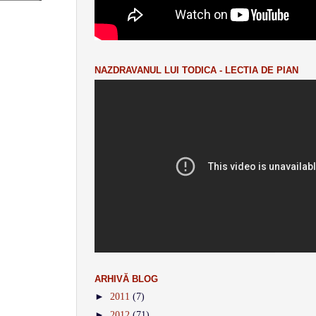
NAZDRAVANUL LUI TODICA - LECTIA DE PIAN
ARHIVĂ BLOG
►
2011
(7)
►
2012
(71)