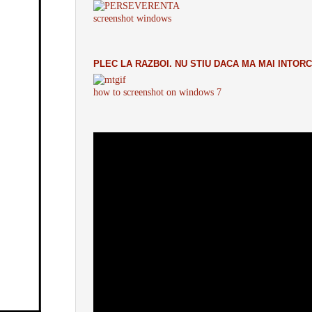
screenshot windows
PLEC LA RAZBOI. NU STIU DACA MA MAI INTORC
how to screenshot on windows 7