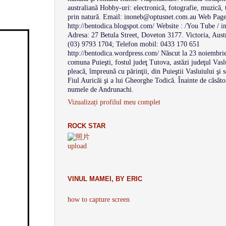
australiană Hobby-uri: electronică, fotografie, muzică, 
prin natură. Email: inoneb@optusnet.com.au Web Page
http://bentodica.blogspot.com/ Website : /You Tube / i
Adresa: 27 Betula Street, Doveton 3177. Victoria, Aust
(03) 9793 1704; Telefon mobil: 0433 170 651
http://bentodica.wordpress.com/ Născut la 23 noiembrie 
comuna Puieşti, fostul judeţ Tutova, astăzi judeţul Vas
pleacă, împreună cu părinţii, din Puieştii Vasluiului şi s
Fiul Auricăi şi a lui Gheorghe Todică. Înainte de căsăt
numele de Andrunachi.
Vizualizați profilul meu complet
ROCK STAR
upload
VINUL MAMEI, BY ERIC
how to capture screen