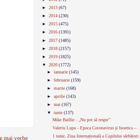
►
2013
(67)
►
2014
(230)
►
2015
(475)
►
2016
(1391)
►
2017
(1485)
►
2018
(2157)
►
2019
(1825)
▼
2020
(1772)
►
ianuarie
(145)
►
februarie
(159)
►
martie
(168)
►
aprilie
(143)
►
mai
(167)
▼
iunie
(137)
Mike Baillie - „Nu pot să respir”
Valeriu Lupu - Epoca Coronavirus și bioetica – ..
1 iunie, Ziua Internațională a Copilului sărbători.
re mai veche