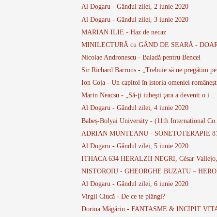
Al Dogaru - Gândul zilei, 2 iunie 2020
Al Dogaru - Gândul zilei, 3 iunie 2020
MARIAN ILIE - Haz de necaz
MINILECTURĂ cu GÂND DE SEARĂ - DOAR O
Nicolae Andronescu - Baladă pentru Bencei
Sir Richard Barrons - „Trebuie să ne pregătim pe.
Ion Coja - Un capitol în istoria omeniei româneşt
Marin Neacsu - „Să-ţi iubeşti ţara a devenit o i...
Al Dogaru - Gândul zilei, 4 iunie 2020
Babeș-Bolyai University - (11th International Co.
ADRIAN MUNTEANU - SONETOTERAPIE 81 - 9
Al Dogaru - Gândul zilei, 5 iunie 2020
ITHACA 634 HERALZII NEGRI, César Vallejo,
NISTOROIU - GHEORGHE BUZATU – HEROD
Al Dogaru - Gândul zilei, 6 iunie 2020
Virgil Ciucă - De ce te plângi?
Dorina Măgărin - FANTASME & INCIPIT VI