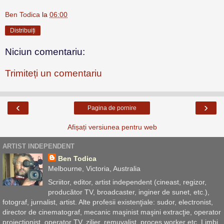
Ben Todica
la
06:00
Distribuiți
Niciun comentariu:
Trimiteți un comentariu
‹
›
Pagina de pornire
Afișați versiunea pentru web
ARTIST INDEPENDENT
Ben Todica
Melbourne, Victoria, Australia
Scriitor, editor, artist independent (cineast, regizor,
producător TV, broadcaster, inginer de sunet, etc.),
fotograf, jurnalist, artist. Alte profesii existenţiale: sudor, electronist,
director de cinematograf, mecanic maşinist maşini extracţie, operator
proiecţionist, operator TV, zilier, remuvalist, proces worker etc. Limbi